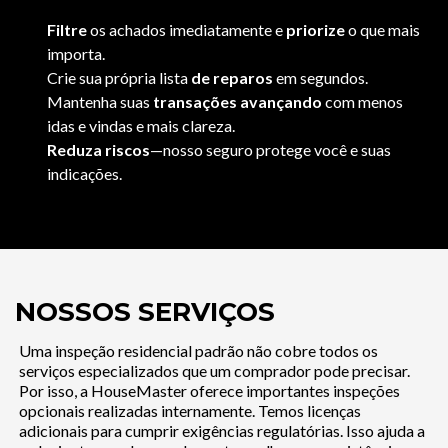
Filtre
os achados imediatamente e
priorize
o que mais
importa.
Crie sua própria lista
de reparos
em segundos.
Mantenha suas
transações avançando
com menos
idas e vindas e mais clareza.
Reduza riscos
—nosso seguro protege você e suas
indicações.
NOSSOS SERVIÇOS
Uma inspeção residencial padrão não cobre todos os
serviços especializados que um comprador pode precisar.
Por isso, a HouseMaster oferece importantes inspeções
opcionais realizadas internamente. Temos licenças
adicionais para cumprir exigências regulatórias. Isso ajuda a