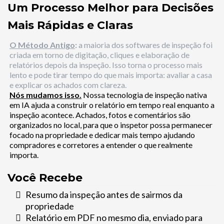
Um Processo Melhor para Decisões
Mais Rápidas e Claras
O Método Antigo
:
a maioria dos softwares de inspeção foi
criada em torno de digitação, cliques e elaboração de
relatórios depois da inspeção. Isso torna o processo mais
lento e pode tirar tempo do que mais importa: avaliar a casa
e explicar os achados com clareza.
Nós mudamos isso.
Nossa tecnologia de inspeção nativa
em IA ajuda a construir o relatório em tempo real enquanto a
inspeção acontece. Achados, fotos e comentários são
organizados no local, para que o inspetor possa permanecer
focado na propriedade e dedicar mais tempo ajudando
compradores e corretores a entender o que realmente
importa.
Você Recebe
Resumo da inspeção antes de sairmos da
propriedade
Relatório em PDF no mesmo dia, enviado para